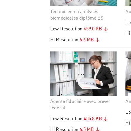
Technicien en analyses
Au
biomédicales diplômé ES
Lo
Low Resolution
459.0 KB
Hi
Hi Resolution
6.6 MB
Agente fiduciaire avec brevet
Am
fédéral
Lo
Low Resolution
455.8 KB
Hi
Hi Resolution
6.5 MB