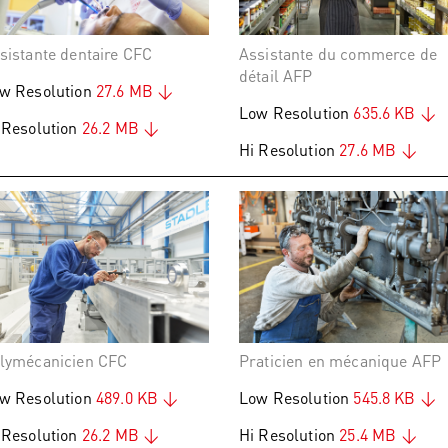
sistante dentaire CFC
Assistante du commerce de
détail AFP
w Resolution
27.6 MB
Low Resolution
635.6 KB
 Resolution
26.2 MB
Hi Resolution
27.6 MB
lymécanicien CFC
Praticien en mécanique AFP
w Resolution
489.0 KB
Low Resolution
545.8 KB
 Resolution
26.2 MB
Hi Resolution
25.4 MB