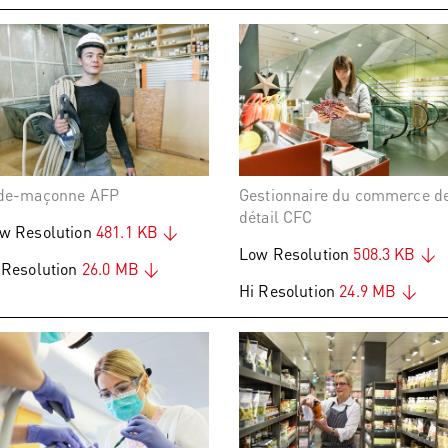
de-maçonne AFP
Gestionnaire du commerce d
détail CFC
w Resolution
481.1 KB
Low Resolution
508.3 KB
 Resolution
26.0 MB
Hi Resolution
24.9 MB