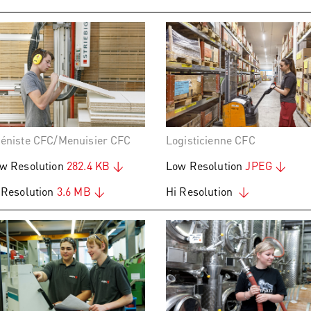
éniste CFC/Menuisier CFC
Logisticienne CFC
w Resolution
282.4 KB
Low Resolution
JPEG
 Resolution
3.6 MB
Hi Resolution