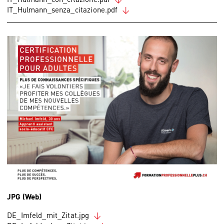
IT_Hulmann_senza_citazione.pdf
JPG (Web)
DE_Imfeld_mit_Zitat.jpg