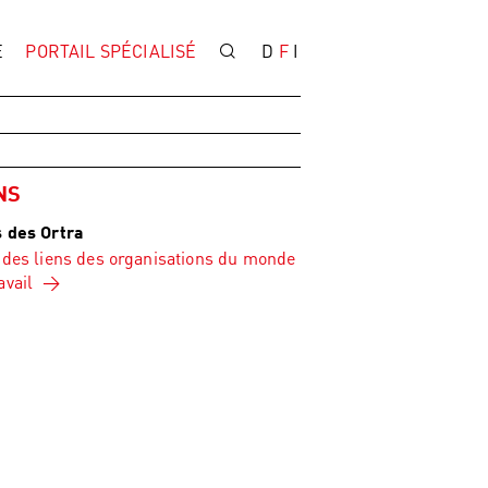
E
PORTAIL SPÉCIALISÉ
D
F
I
NS
s des Ortra
 des liens des organisations du monde
avail