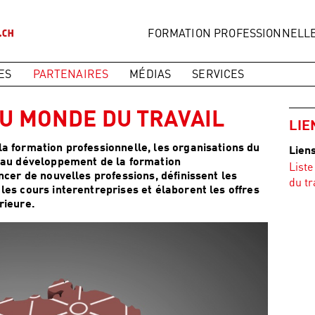
FORMATION PROFESSIONNELL
ES
PARTENAIRES
MÉDIAS
SERVICES
U MONDE DU TRAVAIL
LIE
a formation professionnelle, les organisations du
Lien
t au développement de la formation
Liste
ncer de nouvelles professions, définissent les
du tr
les cours interentreprises et élaborent les offres
rieure.